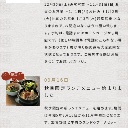
12月30日(土)通常営業 ＊12月31日(日)お
昼のみ営業 ＊1月1日(月)お休み ＊1月2日
(火)お昼のみ営業 1月3日(水)通常営業 とな
りますので、お間違いないようお願い致しま
す。 予約は、電話またはホームページから可
能です。 (忙しい時間帯は電話に出られない場
合があります) 雪が降り始め道も大変危険な
状態となっております。 ご来店する際はお気
をつけてお越しください。
ランチ限定メニ
ュー
09月16日
秋季限定ランチメニュー始まりま
した
秋季限定の新ランチメニューを始めます。期間
は令和5年9月16日から11月中旬迄となりま
す。 加賀野菜と牛肉のスンドゥブ Aセット