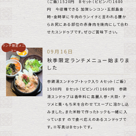
（ご飯）1520円 Bセット（ビビンパ）1680
円 今収穫できる 加賀レンコン・五郎島金
時・金時草に牛肉のランイチと言われる腰か
らお尻にある部位の赤身肉を焼肉にして合わ
せたスンドゥブです。ぜひご賞味下さい。
ランチ限定メニ
ュー
09月16日
秋季限定ランチメニュー始まりま
した
参鶏湯スンドゥブ・トック入り Aセット（ご飯）
1500円 Bセット（ビビンパ）1660円 参鶏
湯スンドゥブは香辛料に高麗人参・大蒜・ ナ
ツメと栗・もち米を合わせてスープに溶かし込
みました。また米粉で作ったトックも一緒に入
っています ので食べ応えのあるスンドゥブで
す。※写真はBセットです。