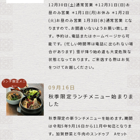
12月30日(土)通常営業 ＊12月31日(日)お
昼のみ営業 ＊1月1日(月)お休み ＊1月2日
(火)お昼のみ営業 1月3日(水)通常営業 とな
りますので、お間違いないようお願い致しま
す。 予約は、電話またはホームページから可
能です。 (忙しい時間帯は電話に出られない場
合があります) 雪が降り始め道も大変危険な
状態となっております。 ご来店する際はお気
をつけてお越しください。
ランチ限定メニ
ュー
09月16日
秋季限定ランチメニュー始まりま
した
秋季限定の新ランチメニューを始めます。期間
は令和5年9月16日から11月中旬迄となりま
す。 加賀野菜と牛肉のスンドゥブ Aセット