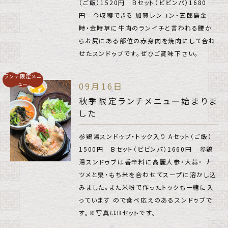
（ご飯）1520円 Bセット（ビビンパ）1680
円 今収穫できる 加賀レンコン・五郎島金
時・金時草に牛肉のランイチと言われる腰か
らお尻にある部位の赤身肉を焼肉にして合わ
せたスンドゥブです。ぜひご賞味下さい。
ランチ限定メニ
ュー
09月16日
秋季限定ランチメニュー始まりま
した
参鶏湯スンドゥブ・トック入り Aセット（ご飯）
1500円 Bセット（ビビンパ）1660円 参鶏
湯スンドゥブは香辛料に高麗人参・大蒜・ ナ
ツメと栗・もち米を合わせてスープに溶かし込
みました。また米粉で作ったトックも一緒に入
っています ので食べ応えのあるスンドゥブで
す。※写真はBセットです。